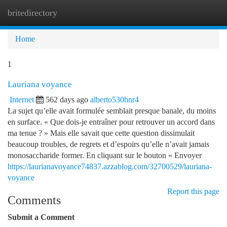
britedirectory
Togg
navi
Home
1
Lauriana voyance
Internet
562 days ago
alberto530hnr4
La sujet qu’elle avait formulée semblait presque banale, du moins
en surface. « Que dois-je entraîner pour retrouver un accord dans
ma tenue ? » Mais elle savait que cette question dissimulait
beaucoup troubles, de regrets et d’espoirs qu’elle n’avait jamais
monosaccharide former. En cliquant sur le bouton « Envoyer
https://laurianavoyance74837.azzablog.com/32700529/lauriana-
voyance
Report this page
Comments
Submit a Comment