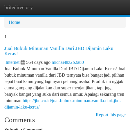
britedirectory
Togg
navi
Home
1
Jual Bubuk Minuman Vanilla Dari JBD Dijamin Laku
Keras!
Internet
564 days ago
michael8z2b2au0
Jual Bubuk Minuman Vanilla Dari JBD Dijamin Laku Keras! Jual
bubuk minuman vanilla dari JBD ternyata bisa banget jadi pilihan
tepat buat kamu yang lagi nyari peluang usaha! Produk ini nggak
cuma gampang dijalankan dan super menjanjikan, tapi juga
banyak banget yang suka dari semua umur. Apalagi sekarang tren
minuman
https://jbd.co.id/jual-bubuk-minuman-vanilla-dari-jbd-
dijamin-laku-keras/
Report this page
Comments
Submit a Comment