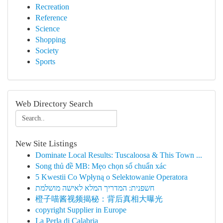
Recreation
Reference
Science
Shopping
Society
Sports
Web Directory Search
New Site Listings
Dominate Local Results: Tuscaloosa & This Town ...
Song thủ đề MB: Mẹo chọn số chuẩn xác
5 Kwestii Co Wpłyną o Selektowanie Operatora
חשפנית: המדריך המלא לאישה מושלמת
橙子喵酱视频揭秘：背后真相大曝光
copyright Supplier in Europe
La Perla di Calabria