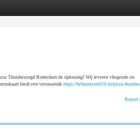
tegories
Register
Login
izza Thuisbezorgd Rotterdam de oplossing! Wij leveren vliegende en
 menukaart biedt een verrassende
https://bellamersin010.nl/pizza-thuisbe
Report 