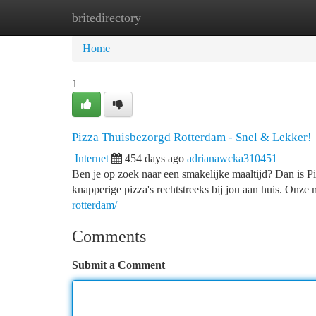
britedirectory
Home
New Site Listings
Add Site
Ca
Home
1
Pizza Thuisbezorgd Rotterdam - Snel & Lekker!
Internet
454 days ago
adrianawcka310451
Ben je op zoek naar een smakelijke maaltijd? Dan is P
knapperige pizza's rechtstreeks bij jou aan huis. Onze
rotterdam/
Comments
Submit a Comment