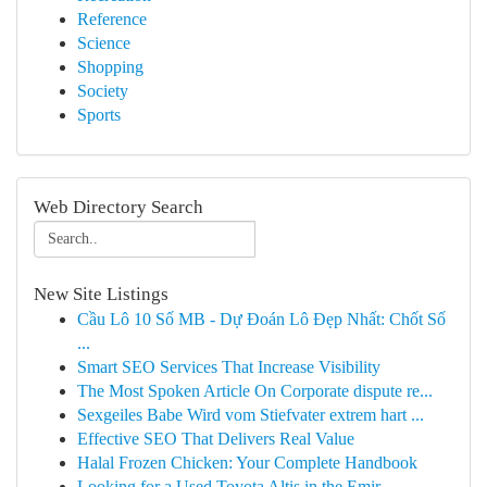
Reference
Science
Shopping
Society
Sports
Web Directory Search
New Site Listings
Cầu Lô 10 Số MB - Dự Đoán Lô Đẹp Nhất: Chốt Số
...
Smart SEO Services That Increase Visibility
The Most Spoken Article On Corporate dispute re...
Sexgeiles Babe Wird vom Stiefvater extrem hart ...
Effective SEO That Delivers Real Value
Halal Frozen Chicken: Your Complete Handbook
Looking for a Used Toyota Altis in the Emir...