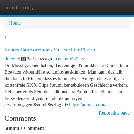
britedirectory
Togg
navi
Home
1
Buntes Hardcorevideo Mit feuchter Chefin
Internet
342 days ago
maynardv321jry9
Du Musst gesehen haben, dass einige h&uuml;bsche Damen beim
Begatten v&ouml;llig schamlos ausklinken. Man kann deshalb
durchaus feststellen, dass es kaum etwas Anregenderes gibt, als
kostenfreie XXX Clips &uuml;ber tabulosen Geschlechtsverkehr.
Bei einer gratis Sextube stellt man auf Anhieb fest, die meisten
Fickvideos sind geil. Schuld daran tragen
erwartungsgem&auml;&szlig; die
https://pornck.com/
Report this page
Comments
Submit a Comment