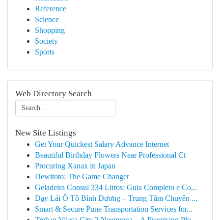
Reference
Science
Shopping
Society
Sports
Web Directory Search
New Site Listings
Get Your Quickest Salary Advance Internet
Beautiful Birthday Flowers Near Professional Ct
Procuring Xanax in Japan
Dewitoto: The Game Changer
Geladeira Consul 334 Litros: Guia Completo e Co...
Dạy Lái Ô Tô Bình Dương – Trung Tâm Chuyên ...
Smart & Secure Pune Transportation Services for...
Trehan Vilasa City 2 Neemrana – A Promising Plo...