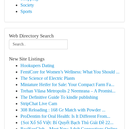
Society
Sports
Web Directory Search
New Site Listings
Hookupers Dating
FemiCore for Women’s Wellness: What You Should ...
The Science of Electric Plants
Miniature Heifer for Sale: Your Compact Farm Fa...
Trehan Vilasa Metropolis 2 Neemrana – A Promisi...
The Definitive Guide To kindle publishing
StripChat Live Cam
308 Reloading : 168 Gr Match with Powder ...
ProDentim for Oral Health: Is It Different From...
{Soi Xổ Số Việt: Bí Quyết Bạch Thủ Giải Đề 22...
RealSexClub – Meet New Adult Connections Online