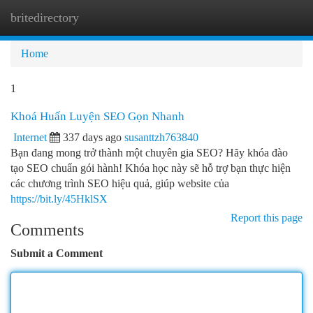
britedirectory
Togg
navi
Home
1
Khoá Huấn Luyện SEO Gọn Nhanh
Internet
337 days ago
susanttzh763840
Bạn đang mong trở thành một chuyên gia SEO? Hãy khóa đào
tạo SEO chuẩn gói hành! Khóa học này sẽ hỗ trợ bạn thực hiện
các chương trình SEO hiệu quả, giúp website của
https://bit.ly/45HklSX
Report this page
Comments
Submit a Comment