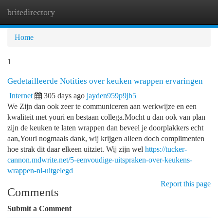
britedirectory
Togg
navi
Home
1
Gedetailleerde Notities over keuken wrappen ervaringen
Internet
305 days ago
jayden959p9jb5
We Zijn dan ook zeer te communiceren aan werkwijze en een
kwaliteit met youri en bestaan collega.Mocht u dan ook van plan
zijn de keuken te laten wrappen dan beveel je doorplakkers echt
aan,Youri nogmaals dank, wij krijgen alleen doch complimenten
hoe strak dit daar elkeen uitziet. Wij zijn wel
https://tucker-
cannon.mdwrite.net/5-eenvoudige-uitspraken-over-keukens-
wrappen-nl-uitgelegd
Report this page
Comments
Submit a Comment