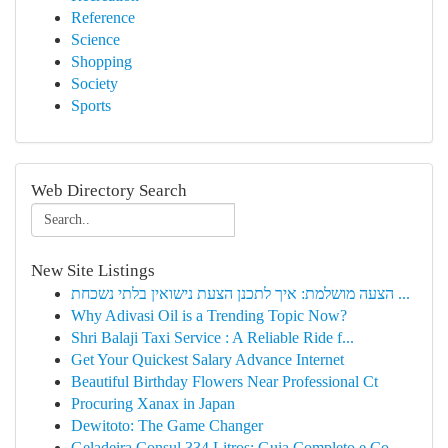
Reference
Science
Shopping
Society
Sports
Web Directory Search
New Site Listings
הצעה מושלמת: איך לתכנן הצעת נישואין בלתי נשכחת ...
Why Adivasi Oil is a Trending Topic Now?
Shri Balaji Taxi Service : A Reliable Ride f...
Get Your Quickest Salary Advance Internet
Beautiful Birthday Flowers Near Professional Ct
Procuring Xanax in Japan
Dewitoto: The Game Changer
Geladeira Consul 334 Litros: Guia Completo e Co...