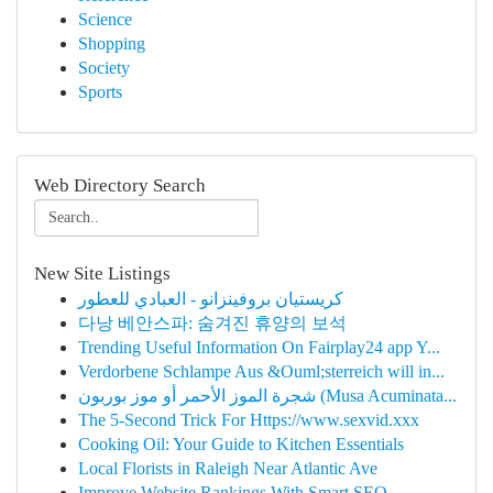
Science
Shopping
Society
Sports
Web Directory Search
New Site Listings
كريستيان بروفينزانو - العبادي للعطور
다낭 베안스파: 숨겨진 휴양의 보석
Trending Useful Information On Fairplay24 app Y...
Verdorbene Schlampe Aus &Ouml;sterreich will in...
شجرة الموز الأحمر أو موز بوربون (Musa Acuminata...
The 5-Second Trick For Https://www.sexvid.xxx
Cooking Oil: Your Guide to Kitchen Essentials
Local Florists in Raleigh Near Atlantic Ave
Improve Website Rankings With Smart SEO