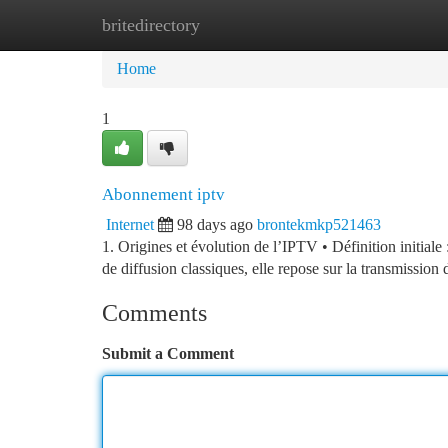
britedirectory
Home
New Site Listings
Add Site
Ca
Home
1
Abonnement iptv
Internet
98 days ago
brontekmkp521463
1. Origines et évolution de l’IPTV • Définition initial
de diffusion classiques, elle repose sur la transmission
Comments
Submit a Comment