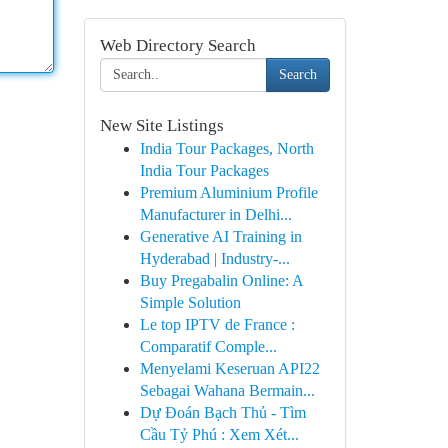
Web Directory Search
Search
New Site Listings
India Tour Packages, North
India Tour Packages
Premium Aluminium Profile
Manufacturer in Delhi...
Generative AI Training in
Hyderabad | Industry-...
Buy Pregabalin Online: A
Simple Solution
Le top IPTV de France :
Comparatif Comple...
Menyelami Keseruan API22
Sebagai Wahana Bermain...
Dự Đoán Bạch Thủ - Tìm
Cầu Tỷ Phú : Xem Xét...