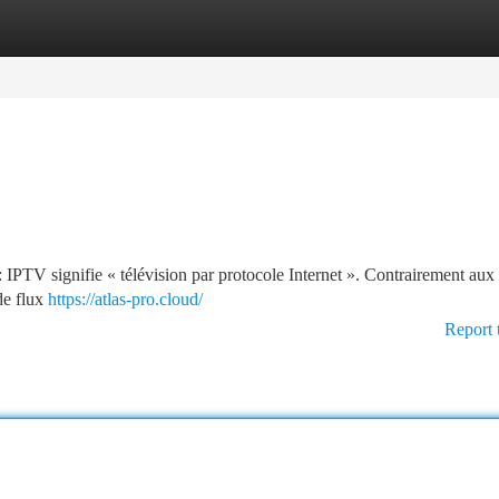
tegories
Register
Login
e : IPTV signifie « télévision par protocole Internet ». Contrairement au
 de flux
https://atlas-pro.cloud/
Report 