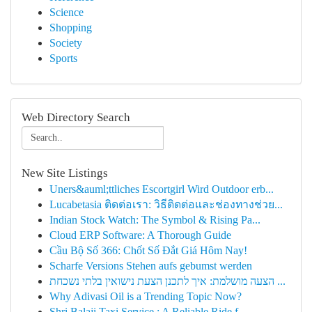
Science
Shopping
Society
Sports
Web Directory Search
New Site Listings
Uners&auml;ttliches Escortgirl Wird Outdoor erb...
Lucabetasia ติดต่อเรา: วิธีติดต่อและช่องทางช่วย...
Indian Stock Watch: The Symbol & Rising Pa...
Cloud ERP Software: A Thorough Guide
Cầu Bộ Số 366: Chốt Số Đắt Giá Hôm Nay!
Scharfe Versions Stehen aufs gebumst werden
הצעה מושלמת: איך לתכנן הצעת נישואין בלתי נשכחת ...
Why Adivasi Oil is a Trending Topic Now?
Shri Balaji Taxi Service : A Reliable Ride f...