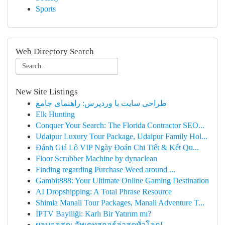
Sports
Web Directory Search
New Site Listings
طراحی سایت با وردپرس: راهنمای جامع
Elk Hunting
Conquer Your Search: The Florida Contractor SEO...
Udaipur Luxury Tour Package, Udaipur Family Hol...
Đánh Giá Lô VIP Ngày Đoán Chi Tiết & Kết Qu...
Floor Scrubber Machine by dynaclean
Finding regarding Purchase Weed around ...
Gambit888: Your Ultimate Online Gaming Destination
AI Dropshipping: A Total Phrase Resource
Shimla Manali Tour Packages, Manali Adventure T...
İPTV Bayiliği: Karlı Bir Yatırım mı?
ผลบอลสด: อัพเดทสกอร์ล่าสุดทั่วโลก!