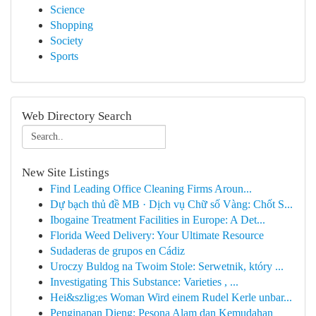
Science
Shopping
Society
Sports
Web Directory Search
New Site Listings
Find Leading Office Cleaning Firms Aroun...
Dự bạch thủ đề MB · Dịch vụ Chữ số Vàng: Chốt S...
Ibogaine Treatment Facilities in Europe: A Det...
Florida Weed Delivery: Your Ultimate Resource
Sudaderas de grupos en Cádiz
Uroczy Buldog na Twoim Stole: Serwetnik, który ...
Investigating This Substance: Varieties , ...
Hei&szlig;es Woman Wird einem Rudel Kerle unbar...
Penginapan Dieng: Pesona Alam dan Kemudahan