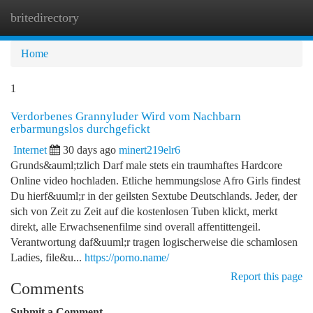
britedirectory
Togg
navi
Home
1
Verdorbenes Grannyluder Wird vom Nachbarn
erbarmungslos durchgefickt
Internet
30 days ago
minert219elr6
Grunds&auml;tzlich Darf male stets ein traumhaftes Hardcore
Online video hochladen. Etliche hemmungslose Afro Girls findest
Du hierf&uuml;r in der geilsten Sextube Deutschlands. Jeder, der
sich von Zeit zu Zeit auf die kostenlosen Tuben klickt, merkt
direkt, alle Erwachsenenfilme sind overall affentittengeil.
Verantwortung daf&uuml;r tragen logischerweise die schamlosen
Ladies, file&u...
https://porno.name/
Report this page
Comments
Submit a Comment